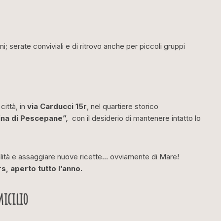
i; serate conviviali e di ritrovo anche per piccoli gruppi
città, in
via Carducci 15r
, nel quartiere storico
ina di Pescepane”,
con il desiderio di mantenere intatto lo
alità e assaggiare nuove ricette… ovviamente di Mare!
s, aperto tutto l’anno.
micilio