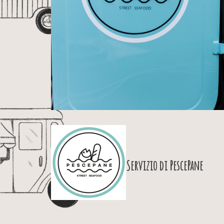
Servizio di
PescePane