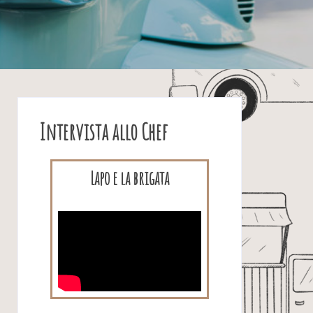
Intervista allo Chef
Lapo e la brigata