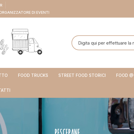
ER
ORGANIZZATORE DI EVENTI
Cerca:
TTO
FOOD TRUCKS
STREET FOOD STORICI
FOOD @
ATTI
PESCEPANE