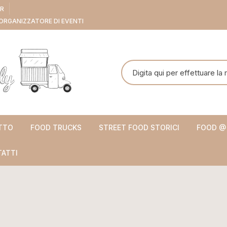
ER
ORGANIZZATORE DI EVENTI
Cerca:
TTO
FOOD TRUCKS
STREET FOOD STORICI
FOOD @
ATTI