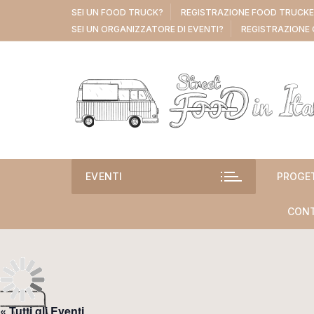
Vai
SEI UN FOOD TRUCK?
REGISTRAZIONE FOOD TRUCK
al
SEI UN ORGANIZZATORE DI EVENTI?
REGISTRAZIONE 
contenuto
EVENTI
PROGE
CONT
« Tutti gli Eventi