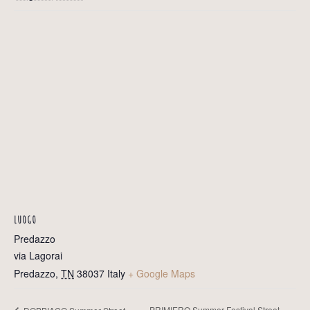
LUOGO
Predazzo
via Lagorai
Predazzo
,
TN
38037
Italy
+ Google Maps
PRIMIERO Summer Festival Street