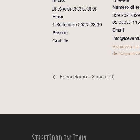
Inizio:
Lc eventi
Numero di te
30 Agosto 2023, 08:00
339 202 7829
Fine:
02.8089.7115
1 Settembre 2023, 23:30
Email
Prezzo:
info@lceventi.
Gratuito
Visualizza il si
dell'Organizz
Focacciamo – Susa (TO)
StreetFood in Italy