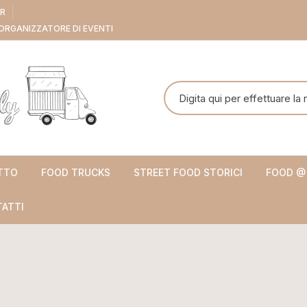
ER
ORGANIZZATORE DI EVENTI
Cerca:
TTO
FOOD TRUCKS
STREET FOOD STORICI
FOOD @
ATTI