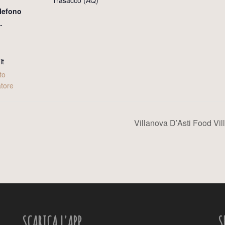
Trasacco (AQ)
lefono
-
it
to
atore
Villanova D’Asti Food Vil
SCARICA L'APP
S