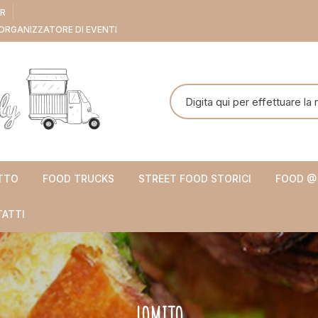
ER
ORGANIZZATORE DI EVENTI
Cerca:
TTO
FOOD TRUCKS
STREET FOOD STORICI
FOOD @
ATTI
LOMITO