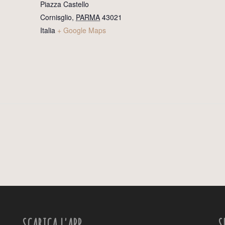
Piazza Castello
Cornisglio
,
PARMA
43021
Italia
+ Google Maps
SCARICA L'APP
S