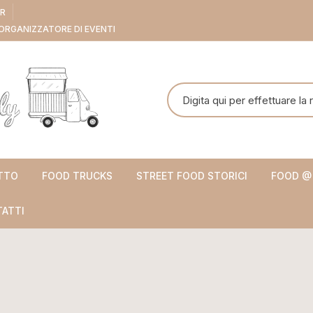
ER
ORGANIZZATORE DI EVENTI
Cerca:
TTO
FOOD TRUCKS
STREET FOOD STORICI
FOOD @
ATTI