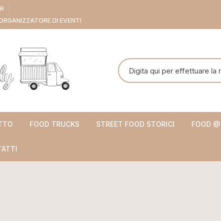
ER
ORGANIZZATORE DI EVENTI
Cerca:
TTO
FOOD TRUCKS
STREET FOOD STORICI
FOOD @
ATTI