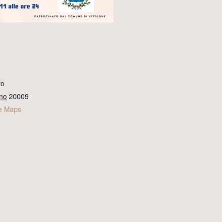
to
no
20009
e Maps