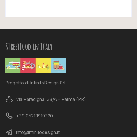
StreetFood in Italy
Progetto di InfinitoDesign Srl
Via Paradigna, 38/A - Parma (PR)
+39 0521 1910320
info@infinitodesign.it