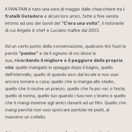
Il PAN PAN é nato una sera di maggio dalle chiacchiere tra
i
fratelli Gotadoro
e alcuni loro amici, fatte a fine serata
intorno ad uno dei tavoli del
“C’era una volta”
, il ristorante
di cui Angelo è chef e Luciano maître dal 2003.
Ad un certo punto della conversazione, qualcuno tirò fuori la
parola
“panino”
e da lì ognuno di noi disse la
sua,
ricordando il migliore o il peggiore della propria
vita
: quello mangiato in spiaggia dopo il bagno, quello
dell’intervallo, quello di quando esci dal locale e non vuoi
ancora tornare a casa; quello che si mangia allo stadio,
quello che ti risolve un pranzo, quello che fa pic-nic o festa;
quello di nonna, quello tuo quando i tuoi non c’erano e quello
che ti mangi insieme agli amici davanti ad un film. Quello che
mangi perché non vuoi sporcare pentole né piatti, al
massimo un coltello.