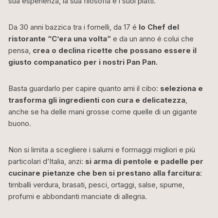
sua esperienza, la sua filosofia e i suoi piatti.
Da 30 anni bazzica tra i fornelli, da 17 é
lo Chef del
ristorante “C’era una volta”
e da un anno é colui che
pensa,
crea o declina ricette che possano essere il
giusto companatico per i nostri Pan Pan
.
Basta guardarlo per capire quanto ami il cibo:
seleziona e
trasforma gli ingredienti con cura e delicatezza
,
anche se ha delle mani grosse come quelle di un gigante
buono.
Non si limita a scegliere i salumi e formaggi migliori e più
particolari d’Italia, anzi:
si arma di pentole e padelle per
cucinare pietanze che ben si prestano alla farcitura
:
timballi verdura, brasati, pesci, ortaggi, salse, spume,
profumi e abbondanti manciate di allegria.