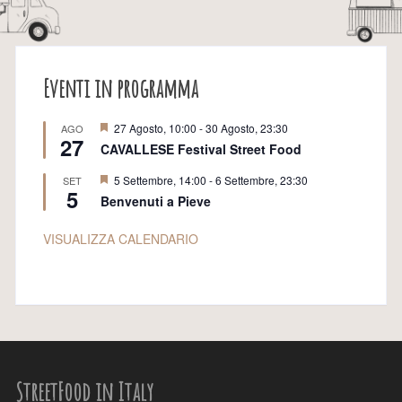
Eventi in programma
S
27 Agosto, 10:00
-
30 Agosto, 23:30
AGO
27
e
CAVALLESE Festival Street Food
g
n
S
5 Settembre, 14:00
-
6 Settembre, 23:30
SET
a
5
e
l
Benvenuti a Pieve
g
a
n
t
a
VISUALIZZA CALENDARIO
i
l
a
t
i
StreetFood in Italy