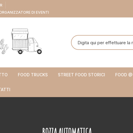
ER
ORGANIZZATORE DI EVENTI
Cerca:
TTO
FOOD TRUCKS
STREET FOOD STORICI
FOOD @
ATTI
BOZZA AUTOMATICA