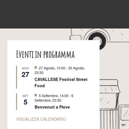
Eventi in programma
S
27 Agosto, 10:00
-
30 Agosto,
AGO
27
e
23:30
g
CAVALLESE Festival Street
n
Food
a
l
a
S
5 Settembre, 14:00
-
6
SET
5
t
e
Settembre, 23:30
i
g
Benvenuti a Pieve
n
a
l
VISUALIZZA CALENDARIO
a
t