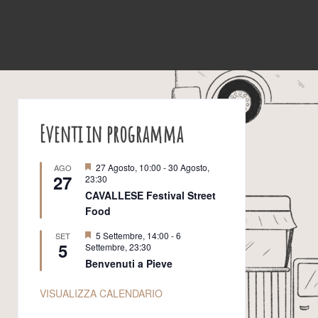
Eventi in programma
S
27 Agosto, 10:00
-
30 Agosto,
AGO
27
e
23:30
g
CAVALLESE Festival Street
n
Food
a
l
a
S
5 Settembre, 14:00
-
6
SET
5
t
e
Settembre, 23:30
i
g
Benvenuti a Pieve
n
a
l
VISUALIZZA CALENDARIO
a
t