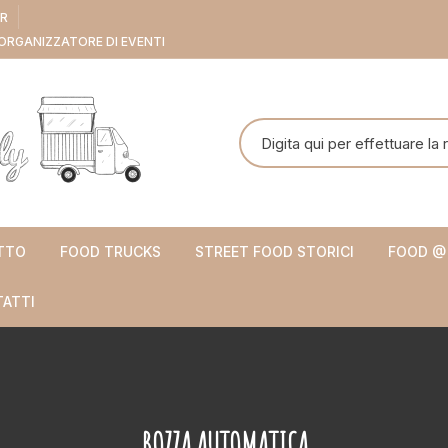
ER
ORGANIZZATORE DI EVENTI
Cerca:
TTO
FOOD TRUCKS
STREET FOOD STORICI
FOOD @
ATTI
BOZZA AUTOMATICA