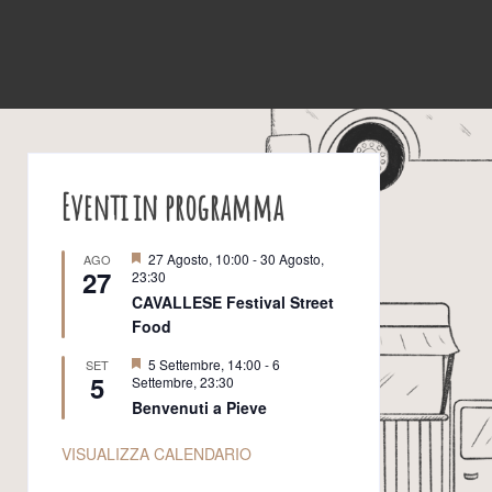
Eventi in programma
S
27 Agosto, 10:00
-
30 Agosto,
AGO
27
e
23:30
g
CAVALLESE Festival Street
n
Food
a
l
a
S
5 Settembre, 14:00
-
6
SET
5
t
e
Settembre, 23:30
i
g
Benvenuti a Pieve
n
a
l
VISUALIZZA CALENDARIO
a
t