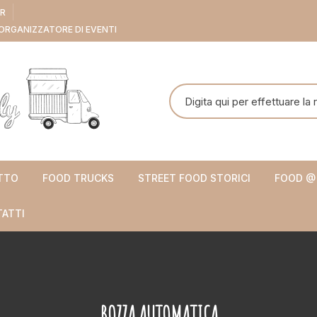
ER
ORGANIZZATORE DI EVENTI
Cerca:
TTO
FOOD TRUCKS
STREET FOOD STORICI
FOOD @
ATTI
BOZZA AUTOMATICA