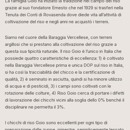
La famiglia Goio ha iniziato la tradizione nel campo del riso
grazie al suo fondatore Ernesto che nel 1929 si trasferì nella
Tenuta dei Conti di Rovasenda dove diede vita all’attività di
coltivazione del riso e negli anni ne acquistò i terreni.
Siamo nel cuore della Baraggia Vercellese, con terreni
argillosi che si prestano alla coltivazione del riso grazie a
questa sua tipicità naturale. Il riso Goio è l’unico in Italia che
possiede quattro caratteristiche di eccellenza: 1) è coltivato
nella Baraggia Vercellese prima e unica DOP sul riso in Italia,
si ha così la tracciabilità del chicco e la certificazione di
qualità, 2) è seminato in asciutta, quindi si ha minore utilizzo
di acqua e di pesticidi, 3) i campi sono coltivati con le
rotazione delle colture, 4) Riso Goio cerca di portare i difetti
di lavorazione dei chicchi vicini alla soglia dello 0% benché il
disciplinare ne permetta il 3%.
I chicchi di riso Goio sono eccellenti per ogni tipo di
preparazione dalle zuppe, minestre, semplicemente lessato