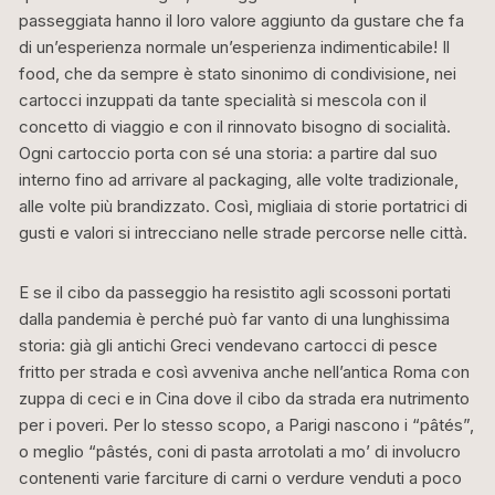
passeggiata hanno il loro valore aggiunto da gustare che fa
di un’esperienza normale un’esperienza indimenticabile! Il
food, che da sempre è stato sinonimo di condivisione, nei
cartocci inzuppati da tante specialità si mescola con il
concetto di viaggio e con il rinnovato bisogno di socialità.
Ogni cartoccio porta con sé una storia: a partire dal suo
interno fino ad arrivare al packaging, alle volte tradizionale,
alle volte più brandizzato. Così, migliaia di storie portatrici di
gusti e valori si intrecciano nelle strade percorse nelle città.
E se il cibo da passeggio ha resistito agli scossoni portati
dalla pandemia è perché può far vanto di una lunghissima
storia: già gli antichi Greci vendevano cartocci di pesce
fritto per strada e così avveniva anche nell’antica Roma con
zuppa di ceci e in Cina dove il cibo da strada era nutrimento
per i poveri. Per lo stesso scopo, a Parigi nascono i “pâtés”,
o meglio “pâstés, coni di pasta arrotolati a mo’ di involucro
contenenti varie farciture di carni o verdure venduti a poco