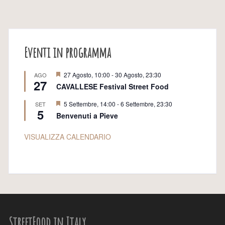
Eventi in programma
S
27 Agosto, 10:00
-
30 Agosto, 23:30
AGO
27
e
CAVALLESE Festival Street Food
g
n
S
5 Settembre, 14:00
-
6 Settembre, 23:30
SET
a
5
e
l
Benvenuti a Pieve
g
a
n
t
a
VISUALIZZA CALENDARIO
i
l
a
t
i
StreetFood in Italy